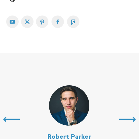
YouTube
X
Pinterest
Facebook
Foursquare
Robert Parker