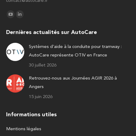
contact@autocare.fr
Trouvez nous sur :
La
La
page
page
Dernières actualités sur AutoCare
YouTube
LinkedIn
s'ouvre
s'ouvre
Systèmes d’aide à la conduite pour tramway :
dans
dans
AutoCare représente OTIV en France
une
une
nouvelle
nouvelle
30 juillet 2026
fenêtre
fenêtre
Retrouvez-nous aux Journées AGIR 2026 à
Angers
15 juin 2026
Informations utiles
Mentions légales