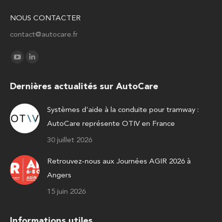
NOUS CONTACTER
contact@autocare.fr
Trouvez nous sur :
La
La
page
page
Dernières actualités sur AutoCare
YouTube
LinkedIn
s'ouvre
s'ouvre
Systèmes d’aide à la conduite pour tramway :
dans
dans
AutoCare représente OTIV en France
une
une
nouvelle
nouvelle
30 juillet 2026
fenêtre
fenêtre
Retrouvez-nous aux Journées AGIR 2026 à
Angers
15 juin 2026
Informations utiles