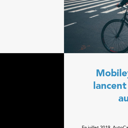
Mobile
lancent
a
En juillet 2019, AutoC