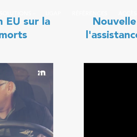
SOLUTIONS
UGAP
RÉFÉRENCES
ACCÈS
 EU sur la
Nouvelle
 morts
l'assistanc