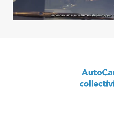
AutoCar
collecti