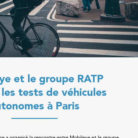
ye et le groupe RATP
 les tests de véhicules
utonomes à Paris
are a organisé la rencontre entre Mobileye et le groupe