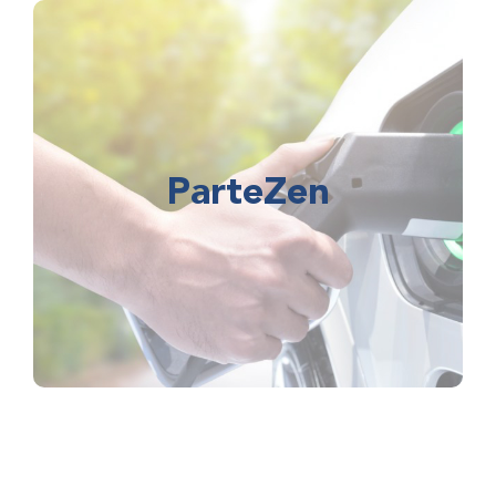
ParteZen
Réduire son empreinte carbone tout en
réduisant ses coûts.
ParteZen
Une solution intelligente et connectée pour les
flottes souhaitant passer du thermique à
l’électrique
En savoir plus